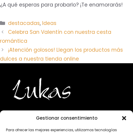
¿A qué esperas para probarlo? ¡Te enamorarás!
Categorías
destacadas
,
Ideas
Celebra San Valentín con nuestra cesta
romántica
¡Atención golosos! Llegan los productos más
dulces a nuestra tienda online
Gestionar consentimiento
943 224 800
Para ofrecer las mejores experiencias, utilizamos tecnologías