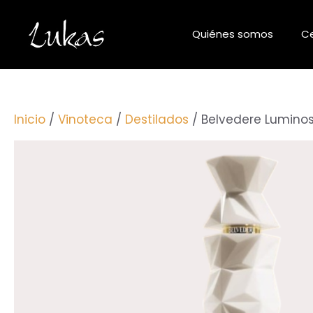
Saltar
al
Quiénes somos
Ce
contenido
Inicio
/
Vinoteca
/
Destilados
/ Belvedere Lumino