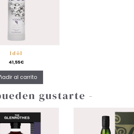
Idôl
41,55
€
ñadir al carrito
pueden gustarte -