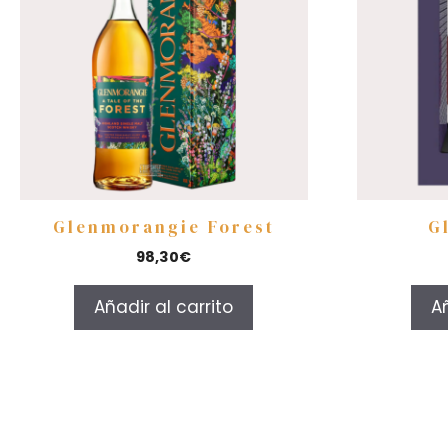
Glenmorangie Forest
G
98,30
€
Añadir al carrito
Añ