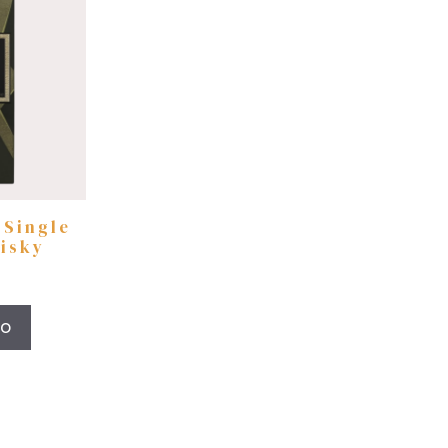
 Single
isky
to