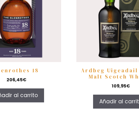
lenrothes 18
Ardbeg Uigeadail
Malt Scotch Wh
206,45
€
109,95
€
adir al carrito
Añadir al carri