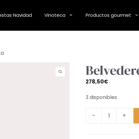
stas Navidad
Vinoteca
Productos gourmet
so
Belveder
278,50
€
3 disponibles
-
+
Belvedere
Luminoso
cantidad