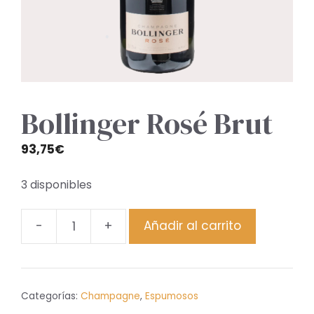
Bollinger Rosé Brut
93,75
€
3 disponibles
-
+
Añadir al carrito
Bollinger
Rosé
Brut
cantidad
Categorías:
Champagne
,
Espumosos