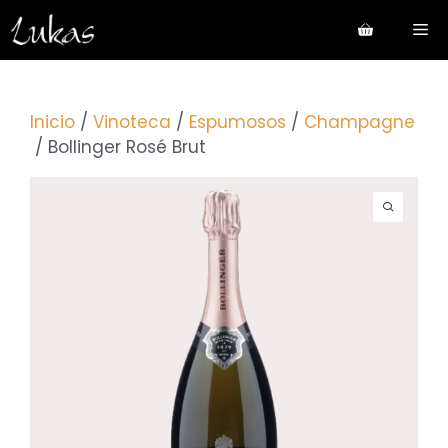
Saltar
Me
al
contenido
Inicio
/
Vinoteca
/
Espumosos
/
Champagne
/ Bollinger Rosé Brut