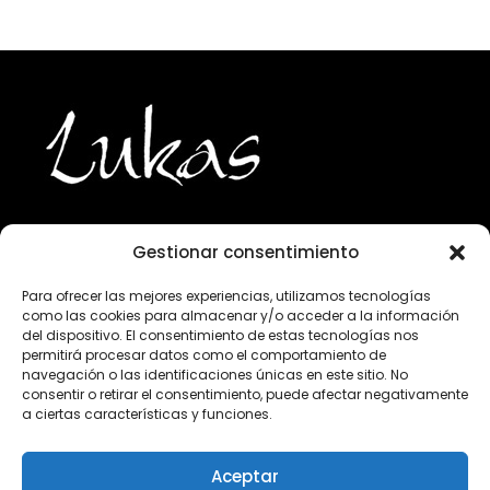
Gestionar consentimiento
943 224 800
Para ofrecer las mejores experiencias, utilizamos tecnologías
como las cookies para almacenar y/o acceder a la información
info@lukasgourmet.com
del dispositivo. El consentimiento de estas tecnologías nos
permitirá procesar datos como el comportamiento de
Club del vino
navegación o las identificaciones únicas en este sitio. No
consentir o retirar el consentimiento, puede afectar negativamente
Trabaja con nosotros
a ciertas características y funciones.
Preguntas frecuentes
Condiciones de compra
Aceptar
Aviso Legal