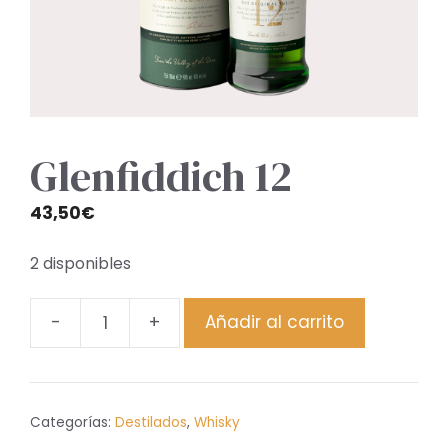
Glenfiddich 12
43,50
€
2 disponibles
-
+
Añadir al carrito
Glenfiddich
12
cantidad
Categorías:
Destilados
,
Whisky