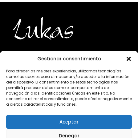
Gestionar consentimiento
943 224 800
Para ofrecer las mejores experiencias, utilizamos tecnologías
como las cookies para almacenar y/o acceder a la información
info@lukasgourmet.com
del dispositivo. El consentimiento de estas tecnologías nos
permitirá procesar datos como el comportamiento de
Club del vino
navegación o las identificaciones únicas en este sitio. No
consentir o retirar el consentimiento, puede afectar negativamente
Trabaja con nosotros
a ciertas características y funciones.
Preguntas frecuentes
Condiciones de compra
Aceptar
Aviso Legal
Declaración de privacidad
Denegar