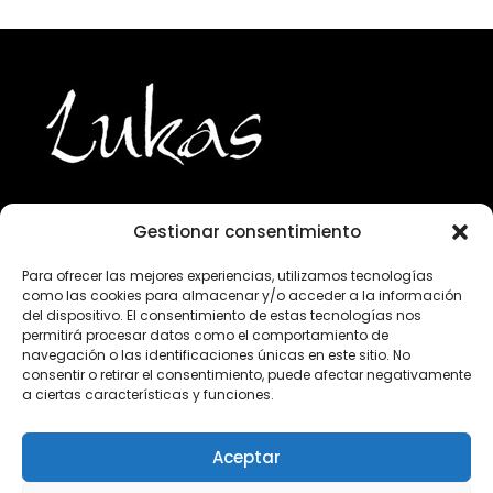
Gestionar consentimiento
943 224 800
Para ofrecer las mejores experiencias, utilizamos tecnologías
como las cookies para almacenar y/o acceder a la información
info@lukasgourmet.com
del dispositivo. El consentimiento de estas tecnologías nos
permitirá procesar datos como el comportamiento de
Club del vino
navegación o las identificaciones únicas en este sitio. No
consentir o retirar el consentimiento, puede afectar negativamente
Trabaja con nosotros
a ciertas características y funciones.
Preguntas frecuentes
Condiciones de compra
Aceptar
Aviso Legal
Declaración de privacidad