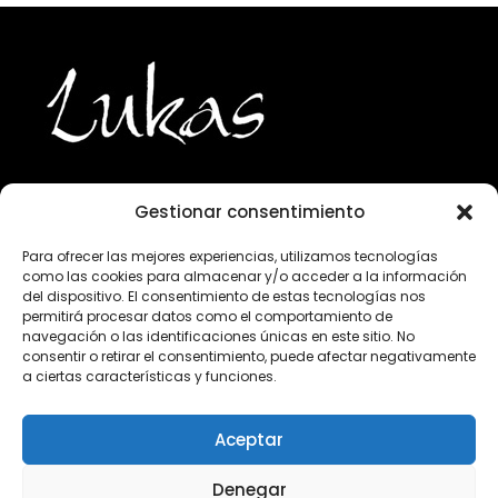
Gestionar consentimiento
943 224 800
Para ofrecer las mejores experiencias, utilizamos tecnologías
como las cookies para almacenar y/o acceder a la información
info@lukasgourmet.com
del dispositivo. El consentimiento de estas tecnologías nos
permitirá procesar datos como el comportamiento de
Club del vino
navegación o las identificaciones únicas en este sitio. No
consentir o retirar el consentimiento, puede afectar negativamente
Trabaja con nosotros
a ciertas características y funciones.
Preguntas frecuentes
Condiciones de compra
Aceptar
Aviso Legal
Declaración de privacidad
Denegar