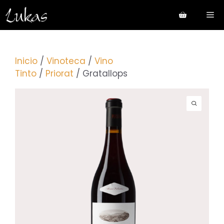
Saltar
Me
al
contenido
Inicio
/
Vinoteca
/
Vino
Tinto
/
Priorat
/ Gratallops