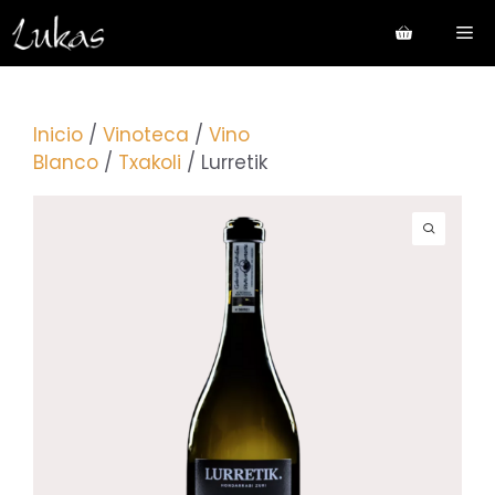
Saltar
Me
al
contenido
Inicio
/
Vinoteca
/
Vino
Blanco
/
Txakoli
/ Lurretik