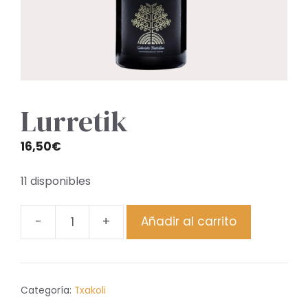
Lurretik
16,50
€
11 disponibles
-
+
Añadir al carrito
Lurretik
cantidad
Categoría:
Txakoli