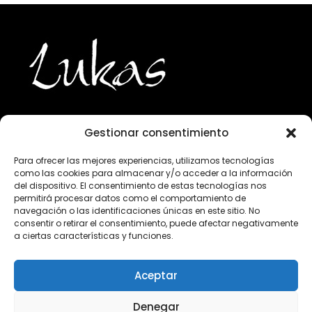
Gestionar consentimiento
943 224 800
Para ofrecer las mejores experiencias, utilizamos tecnologías
como las cookies para almacenar y/o acceder a la información
info@lukasgourmet.com
del dispositivo. El consentimiento de estas tecnologías nos
permitirá procesar datos como el comportamiento de
Club del vino
navegación o las identificaciones únicas en este sitio. No
consentir o retirar el consentimiento, puede afectar negativamente
Trabaja con nosotros
a ciertas características y funciones.
Preguntas frecuentes
Condiciones de compra
Aceptar
Aviso Legal
Declaración de privacidad
Denegar