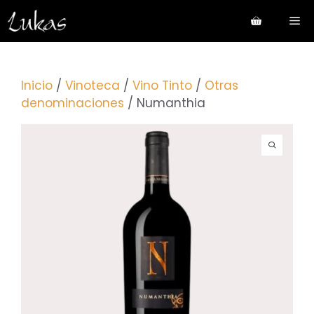
Saltar
Me
al
contenido
Inicio
/
Vinoteca
/
Vino Tinto
/
Otras
denominaciones
/ Numanthia