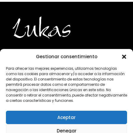
Gestionar consentimiento
943 224 800
Para ofrecer las mejores experiencias, utilizamos tecnologías
como las cookies para almacenar y/o acceder a la información
info@lukasgourmet.com
del dispositivo. El consentimiento de estas tecnologías nos
permitirá procesar datos como el comportamiento de
Club del vino
navegación o las identificaciones únicas en este sitio. No
consentir o retirar el consentimiento, puede afectar negativamente
Trabaja con nosotros
a ciertas características y funciones.
Preguntas frecuentes
Condiciones de compra
Aceptar
Aviso Legal
Declaración de privacidad
Denegar