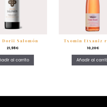
a Dorii Salomón
Txomin Etxaniz 
21,98
€
10,20
€
adir al carrito
Añadir al carri