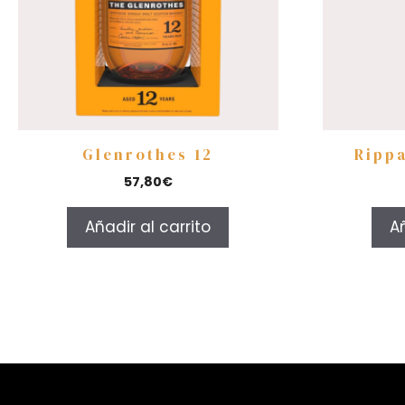
Glenrothes 12
Ripp
57,80
€
Añadir al carrito
Añ