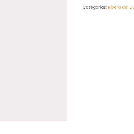
Prado
Categorías:
Ribera del D
Lobo
cantidad