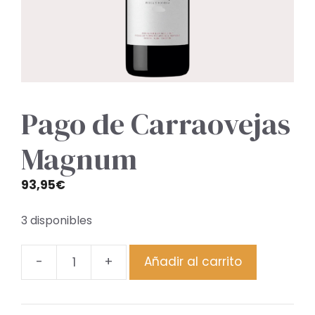
Pago de Carraovejas
Magnum
93,95
€
3 disponibles
-
+
Añadir al carrito
Pago
de
Carraovejas