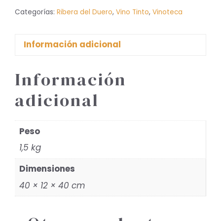
Magnum
Categorías:
Ribera del Duero
,
Vino Tinto
,
Vinoteca
cantidad
Información adicional
Información
adicional
Peso
1,5 kg
Dimensiones
40 × 12 × 40 cm