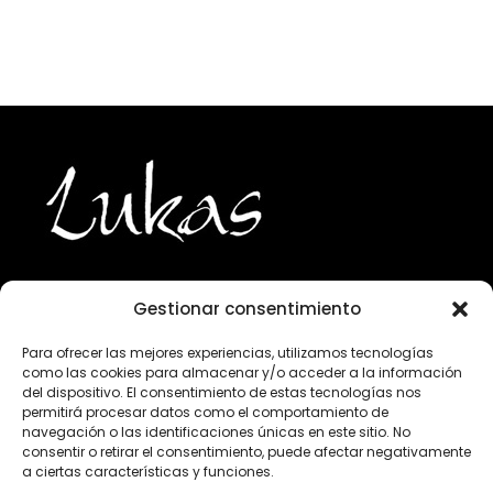
Gestionar consentimiento
943 224 800
Para ofrecer las mejores experiencias, utilizamos tecnologías
como las cookies para almacenar y/o acceder a la información
info@lukasgourmet.com
del dispositivo. El consentimiento de estas tecnologías nos
permitirá procesar datos como el comportamiento de
Club del vino
navegación o las identificaciones únicas en este sitio. No
consentir o retirar el consentimiento, puede afectar negativamente
Trabaja con nosotros
a ciertas características y funciones.
Preguntas frecuentes