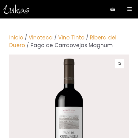
Saltar
Me
al
contenido
Inicio
/
Vinoteca
/
Vino Tinto
/
Ribera del
Duero
/ Pago de Carraovejas Magnum