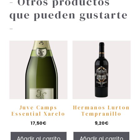
- Otros productos
que pueden gustarte
-
Juve Camps
Hermanos Lurton
Essential Xarelo
Tempranillo
17,50
€
9,20
€
Añadir al carrito
Añadir al carrito