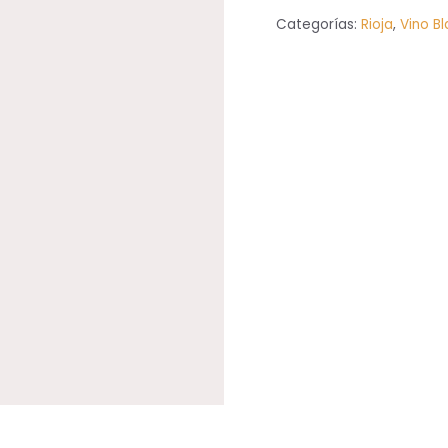
Blanco
Categorías:
Rioja
,
Vino B
cantidad