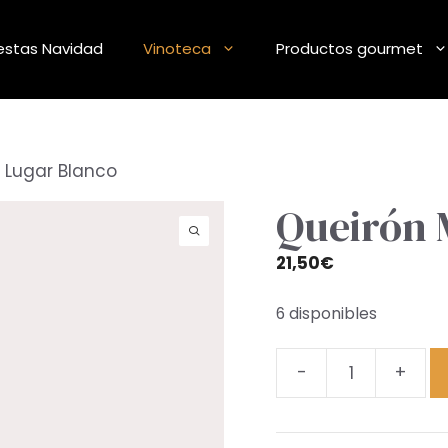
stas Navidad
Vinoteca
Productos gourmet
 Lugar Blanco
Queirón 
21,50
€
6 disponibles
-
+
Queirón
Mi
Lugar