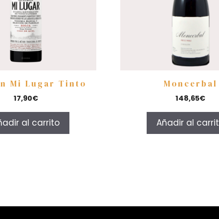
n Mi Lugar Tinto
Moncerbal
17,90
€
148,65
€
adir al carrito
Añadir al carri