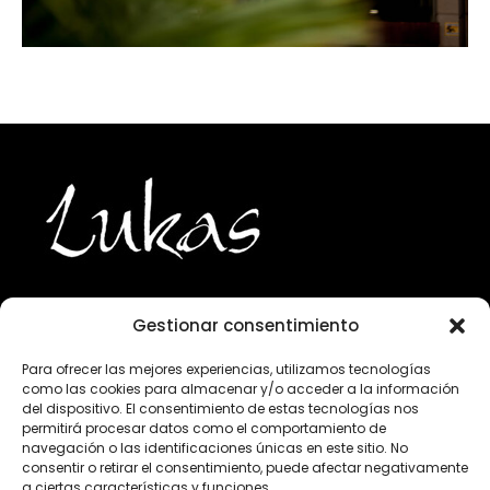
Gestionar consentimiento
943 224 800
Para ofrecer las mejores experiencias, utilizamos tecnologías
como las cookies para almacenar y/o acceder a la información
info@lukasgourmet.com
del dispositivo. El consentimiento de estas tecnologías nos
permitirá procesar datos como el comportamiento de
Club del vino
navegación o las identificaciones únicas en este sitio. No
consentir o retirar el consentimiento, puede afectar negativamente
Trabaja con nosotros
a ciertas características y funciones.