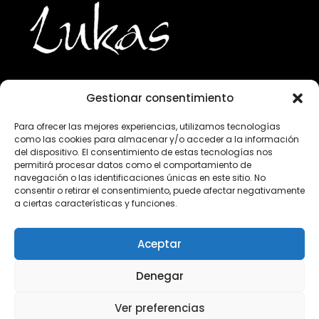
Gestionar consentimiento
943 224 800
Para ofrecer las mejores experiencias, utilizamos tecnologías
como las cookies para almacenar y/o acceder a la información
info@lukasgourmet.com
del dispositivo. El consentimiento de estas tecnologías nos
permitirá procesar datos como el comportamiento de
Club del vino
navegación o las identificaciones únicas en este sitio. No
consentir o retirar el consentimiento, puede afectar negativamente
Trabaja con nosotros
a ciertas características y funciones.
Preguntas frecuentes
Condiciones de compra
Aceptar
Aviso Legal
Declaración de privacidad
Denegar
Información sobre el tratamiento de
datos personales
Ver preferencias