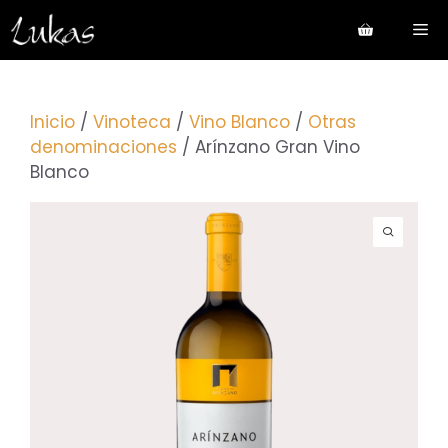
Saltar
Me
al
contenido
Inicio
/
Vinoteca
/
Vino Blanco
/
Otras
denominaciones
/ Arínzano Gran Vino
Blanco