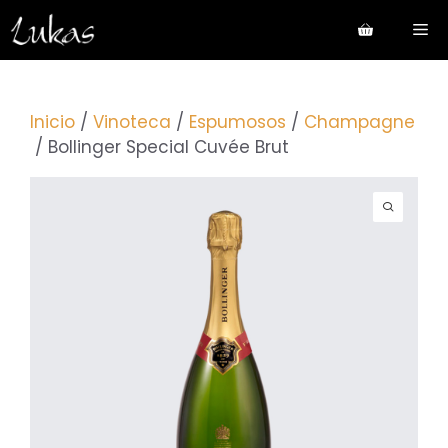
Saltar
Me
al
contenido
Inicio
/
Vinoteca
/
Espumosos
/
Champagne
/ Bollinger Special Cuvée Brut