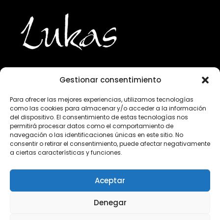
Gestionar consentimiento
943 224 800
Para ofrecer las mejores experiencias, utilizamos tecnologías
como las cookies para almacenar y/o acceder a la información
info@lukasgourmet.com
del dispositivo. El consentimiento de estas tecnologías nos
permitirá procesar datos como el comportamiento de
Club del vino
navegación o las identificaciones únicas en este sitio. No
consentir o retirar el consentimiento, puede afectar negativamente
Trabaja con nosotros
a ciertas características y funciones.
Preguntas frecuentes
Condiciones de compra
Aceptar
Aviso Legal
Declaración de privacidad
Denegar
Información sobre el tratamiento de