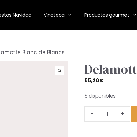
stas Navidad
Vinoteca
Productos gourmet
lamotte Blanc de Blancs
Delamott
65,20
€
5 disponibles
-
+
Delamotte
Blanc
de