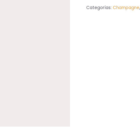
Blancs
Categorías:
Champagne
cantidad