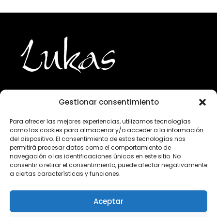
Gestionar consentimiento
943 224 800
Para ofrecer las mejores experiencias, utilizamos tecnologías
como las cookies para almacenar y/o acceder a la información
info@lukasgourmet.com
del dispositivo. El consentimiento de estas tecnologías nos
permitirá procesar datos como el comportamiento de
Club del vino
navegación o las identificaciones únicas en este sitio. No
consentir o retirar el consentimiento, puede afectar negativamente
Trabaja con nosotros
a ciertas características y funciones.
Preguntas frecuentes
Condiciones de compra
Aceptar
Aviso Legal
Declaración de privacidad