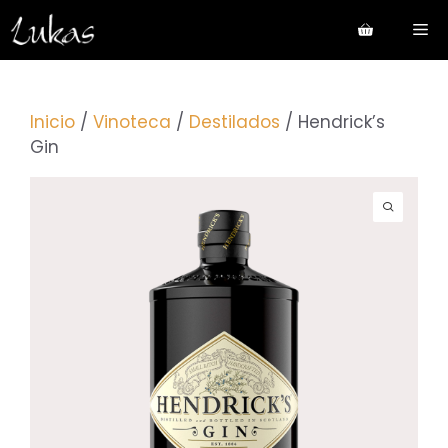
Saltar
Me
al
contenido
Inicio
/
Vinoteca
/
Destilados
/ Hendrick’s
Gin