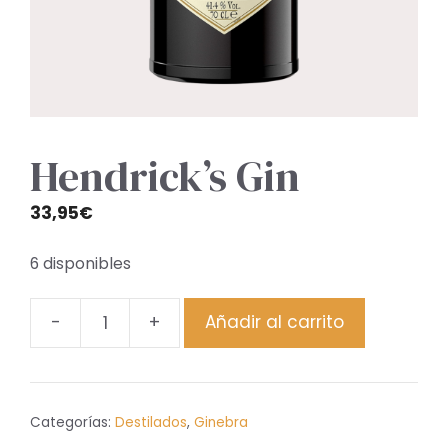
Hendrick’s Gin
33,95
€
6 disponibles
-
+
Añadir al carrito
Hendrick's
Gin
cantidad
Categorías:
Destilados
,
Ginebra