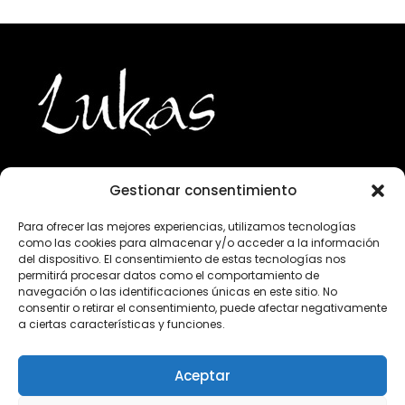
Gestionar consentimiento
943 224 800
Para ofrecer las mejores experiencias, utilizamos tecnologías
como las cookies para almacenar y/o acceder a la información
info@lukasgourmet.com
del dispositivo. El consentimiento de estas tecnologías nos
permitirá procesar datos como el comportamiento de
Club del vino
navegación o las identificaciones únicas en este sitio. No
consentir o retirar el consentimiento, puede afectar negativamente
Trabaja con nosotros
a ciertas características y funciones.
Preguntas frecuentes
Condiciones de compra
Aceptar
Aviso Legal
Declaración de privacidad