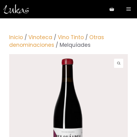
Saltar
Me
al
contenido
Inicio
/
Vinoteca
/
Vino Tinto
/
Otras
denominaciones
/ Melquíades