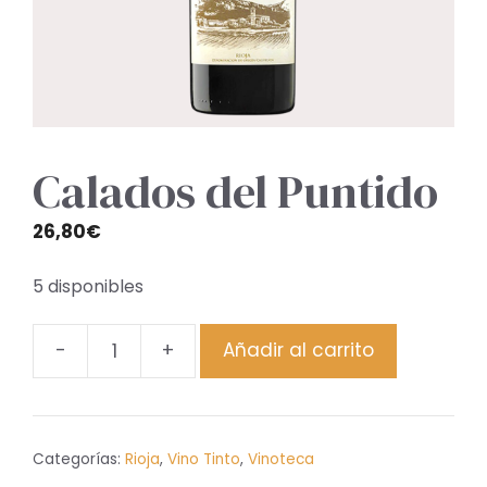
Calados del Puntido
26,80
€
5 disponibles
-
+
Añadir al carrito
Calados
del
Puntido
cantidad
Categorías:
Rioja
,
Vino Tinto
,
Vinoteca