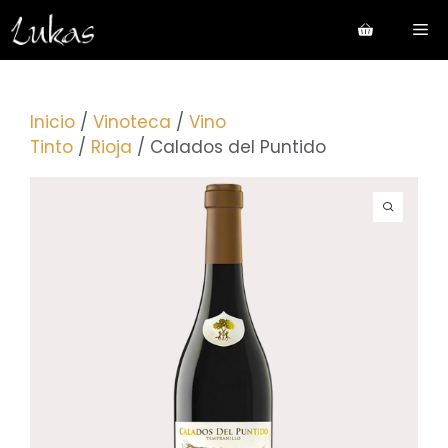
Saltar
Me
al
contenido
Inicio
/
Vinoteca
/
Vino
Tinto
/
Rioja
/ Calados del Puntido