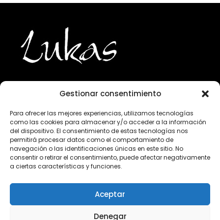
Gestionar consentimiento
943 224 800
Para ofrecer las mejores experiencias, utilizamos tecnologías
como las cookies para almacenar y/o acceder a la información
info@lukasgourmet.com
del dispositivo. El consentimiento de estas tecnologías nos
permitirá procesar datos como el comportamiento de
Club del vino
navegación o las identificaciones únicas en este sitio. No
consentir o retirar el consentimiento, puede afectar negativamente
Trabaja con nosotros
a ciertas características y funciones.
Preguntas frecuentes
Condiciones de compra
Aceptar
Aviso Legal
Declaración de privacidad
Denegar