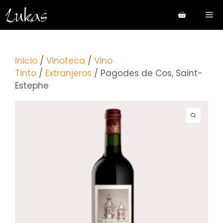
Saltar
Me
al
contenido
Inicio
/
Vinoteca
/
Vino
Tinto
/
Extranjeros
/ Pagodes de Cos, Saint-
Estephe