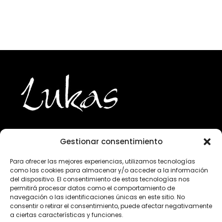
Gestionar consentimiento
943 224 800
Para ofrecer las mejores experiencias, utilizamos tecnologías
como las cookies para almacenar y/o acceder a la información
info@lukasgourmet.com
del dispositivo. El consentimiento de estas tecnologías nos
permitirá procesar datos como el comportamiento de
Club del vino
navegación o las identificaciones únicas en este sitio. No
consentir o retirar el consentimiento, puede afectar negativamente
Trabaja con nosotros
a ciertas características y funciones.
Preguntas frecuentes