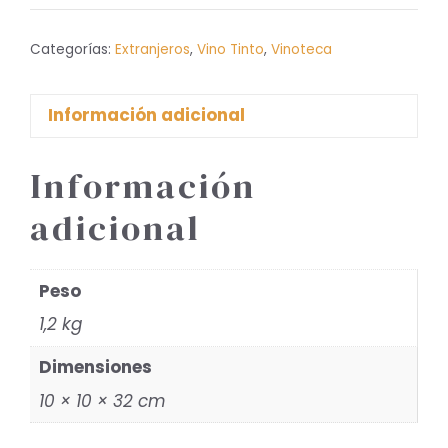
Cos,
Saint-
Categorías:
Extranjeros
,
Vino Tinto
,
Vinoteca
Estephe
cantidad
Información adicional
Información
adicional
Peso
1,2 kg
Dimensiones
10 × 10 × 32 cm