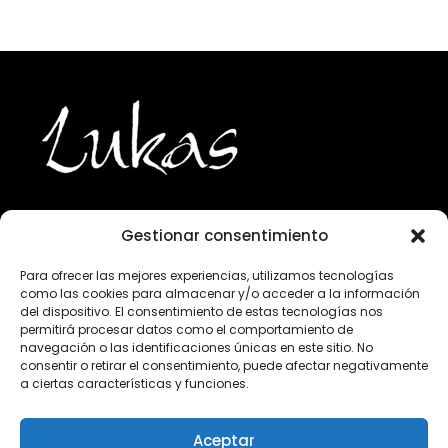
Gestionar consentimiento
943 224 800
Para ofrecer las mejores experiencias, utilizamos tecnologías
como las cookies para almacenar y/o acceder a la información
info@lukasgourmet.com
del dispositivo. El consentimiento de estas tecnologías nos
permitirá procesar datos como el comportamiento de
Club del vino
navegación o las identificaciones únicas en este sitio. No
consentir o retirar el consentimiento, puede afectar negativamente
Trabaja con nosotros
a ciertas características y funciones.
Preguntas frecuentes
Condiciones de compra
Aceptar