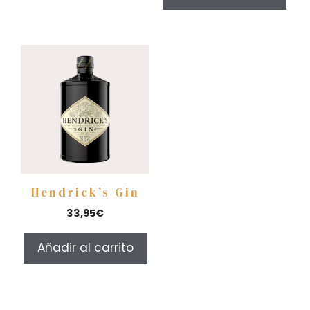
Hendrick’s Gin
33,95
€
Añadir al carrito