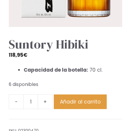
Suntory Hibiki
118,95
€
Capacidad de la botella:
70 cl.
6 disponibles
-
+
Añadir al carrito
Suntory
Hibiki
cantidad
SKU:
02300470